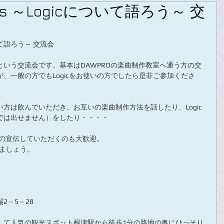
ents ～Logicについて語ろう～ 交
について語ろう～ 交流会
」という交流会です。基本はDAWPROの楽曲制作教室へ通う方の交
、一般の方でもLogicをお使いの方でしたら是非ご参加くださ
方は飲んでいただき、お互いの楽曲制作方法を話したり、Logic
では出せません）をしたり・・・・
身の宣伝していただくのも大歓迎。
いましょう。
2－5－28
して人気の観光スポット根津駅から徒歩1分の路地の奥にひっそり