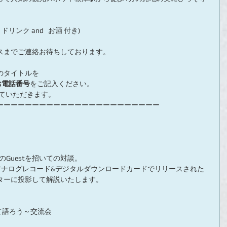
リンク and   お酒 付き)
スまでご連絡お待ちしております。
のタイトルを
お電話番号
をご記入ください。
せていただきます。
ーーーーーーーーーーーーーーーーーーーーーーー
のGuestを招いての対談。
夏にアナログレコード&デジタルダウンロードカードでリリースされた
ターに投影して解説いたします。　
について語ろう～交流会