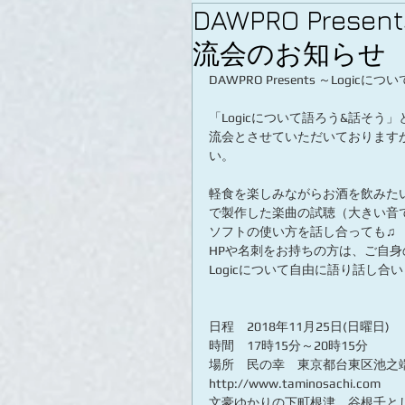
DAWPRO Pres
流会のお知らせ
DAWPRO Presents ～Logic
「Logicについて語ろう&話そう
流会とさせていただいておりますが
い。
軽食を楽しみながらお酒を飲みたい
で製作した楽曲の試聴（大きい音
ソフトの使い方を話し合っても♫
HPや名刺をお持ちの方は、ご自
Logicについて自由に語り話し合
日程　2018年11月25日(日曜日) 
時間　17時15分～20時15分
場所　民の幸　東京都台東区池之端
http://www.taminosachi.com
文豪ゆかりの下町根津、谷根千と