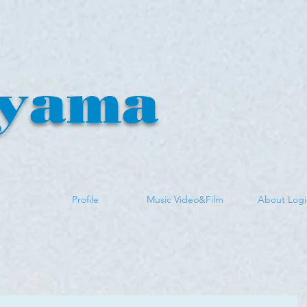
yama
n
Profile
Music Video&Film
About Logi