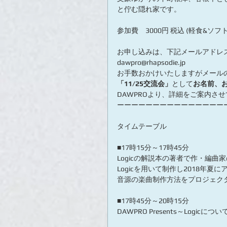
と佇む隠れ家です。
参加費　3000円 税込 (軽食&ソフトド
お申し込みは、下記メールアドレ
dawpro@rhapsodie.jp
お手数おかけいたしますがメール
「11/25交流会」
として
お名前、
DAWPROより、詳細をご案内さ
ーーーーーーーーーーーーーーー
タイムテーブル
■17時15分～17時45分
Logicの解説本の著者で作・編曲家
Logicを用いて制作し2018年
音源の楽曲制作方法をプロジェク
■17時45分～20時15分
DAWPRO Presents～Logic