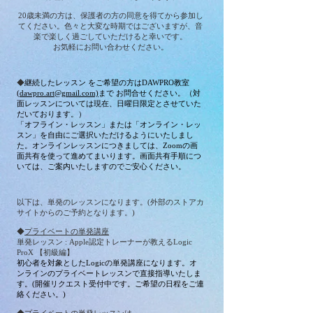
20歳未満の方は、保護者の方の同意を得てから参加し
てください。
色々と大変な時期ではございますが、音
楽で楽しく過ごしていただけると幸いです。
お気軽にお問い合わせください。
◆
継続したレッスン をご希望の方はDAWPRO教室
(
dawpro.art@gmail.com)
まで
お問合せください。（対
面レッスンについては現在、日曜日限定とさせていた
だいております。）
​「オフライ
ン・レッスン
」または「オンライ
ン・レッ
スン」を自由にご選択いただけるようにいたしまし
た。オンラインレッスンにつきましては、Zoomの画
面共有を使って進めてまいります。画面共有手順につ
いては、ご案内いたしますのでご安心ください。
​以下は、単発のレッスンになります。(外部のストアカ
サイトからのご予約となります。)
◆
プライベートの単発講座
単発レッスン : Apple認定トレーナーが教えるLogic
ProX 【初級編】
初心者を対象としたLogicの単発講座になります。オ
ンラインのプライベートレッスンで直接指導いたしま
す。(開催リクエスト受付中です。ご希望の日程をご連
絡ください。)