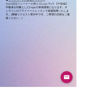
◆
プライベートの単発レッスン
は
Apple認定トレーナーが教えるLogic ProX 【中級編】
中級者を対象としたLogicの単発講座になります。オ
ンラインのプライベートレッスンで直接指導いたしま
す。(開催リクエスト受付中です。ご希望の日程をご連
絡ください。)