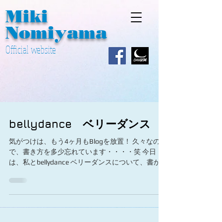
Miki ​
Nomiyama
Official website
bellydance ベリーダンス
気がつけは、もう4ヶ月もBlogを放置！ 久々なの
で、書き方を多少忘れています・・・・笑 今日
は、私とbellydance ベリーダンスについて、書かせ
ていただきたいと思います。 bellydance評論家と
か、そういう部類のものではなくて、あくまで
『私とbellydanc...