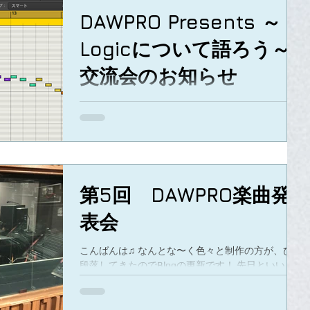
DAWPRO Presents ～
Logicについて語ろう～
交流会のお知らせ
DAWPRO Presents ～Logicについて語ろう～ 交流
会 「Logicについて語ろう&話そう」という交流会
です。基本はDAWPROの楽曲制作教室へ通う方の
交流会とさせていただいておりますが、一般の方で
もLogicをお使いの方でしたら是非ご参加くださ
い。...
第5回 DAWPRO楽曲発
表会
こんばんは♫ なんとな〜く色々と制作の方が、ひと
段落してきたのでBlogの更新です！ 先日といいま
すか、2018年9月22日（土曜日）に 第5回
DAWPRO楽曲発表会が行われました。（もう1ヶ月
前ですかー?!びっくりです。）...