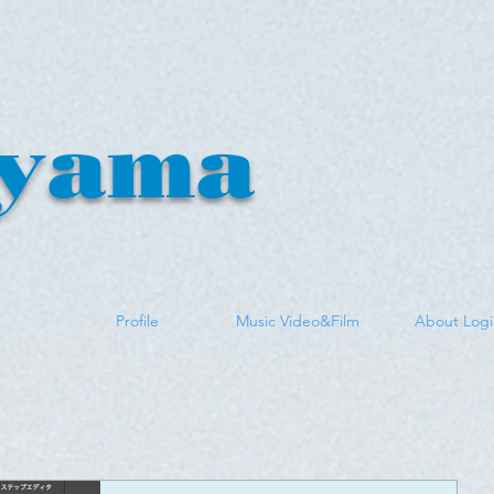
yama
n
Profile
Music Video&Film
About Logi