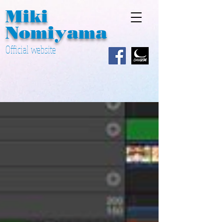
Miki ​
Nomiyama
Official website